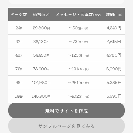
ページ数
価格
メッセージ
・
写真数
増刷
(税込)
(目安)
(一冊)
24
29,800
〜50
4,340
円
P
円
(件・枚)
32
38,130
〜73
4,615
円
P
円
(件・枚)
48
54,450
〜120
4,780
円
P
円
(件・枚)
72
78,600
〜191
5,090
円
P
円
(件・枚)
96
101,980
〜261
5,385
円
P
円
(件・枚)
144
148,900
〜402
5,990
円
P
円
(件・枚)
無料でサイトを作成
サンプルページを見てみる