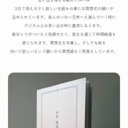
3日で消える
少し寂しい
仕組みの裏には
葬想式の願いが
込められています。
故人のいない日常へと
進んでいく時に
デジタル上の思い出は
時に重荷になります。
紙はシワがついたり
色褪せたり、
変化を通じて
時間経過を
感じられます。
葬想式を卒業し、
少しでも前を
向いて欲しいという
願いから葬想録を
ご用意をしています。